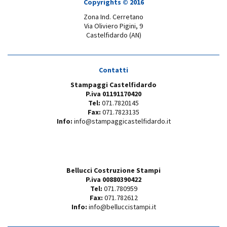
Copyrights © 2016
Zona Ind. Cerretano
Via Oliviero Pigini, 9
Castelfidardo (AN)
Contatti
Stampaggi Castelfidardo
P.iva 01191170420
Tel:
071.7820145
Fax:
071.7823135
Info:
info@stampaggicastelfidardo.it
Bellucci Costruzione Stampi
P.iva 00880390422
Tel:
071.780959
Fax:
071.782612
Info:
info@belluccistampi.it